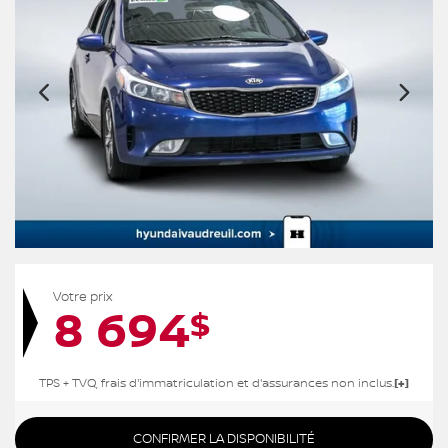
Votre prix
8 694
$
TPS + TVQ, frais d'immatriculation et d'assurances non inclus.
CONFIRMER LA DISPONIBILITÉ