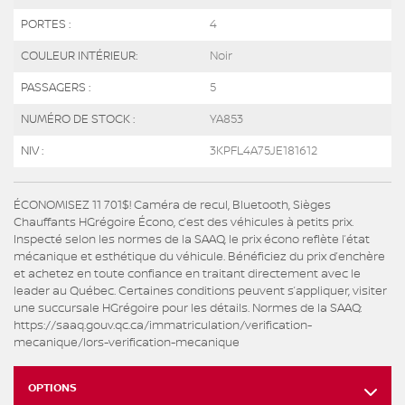
PORTES :
4
COULEUR INTÉRIEUR:
Noir
PASSAGERS :
5
NUMÉRO DE STOCK :
YA853
NIV :
3KPFL4A75JE181612
ÉCONOMISEZ 11 701$! Caméra de recul, Bluetooth, Sièges
Chauffants HGrégoire Écono, c’est des véhicules à petits prix.
Inspecté selon les normes de la SAAQ, le prix écono reflète l’état
mécanique et esthétique du véhicule. Bénéficiez du prix d’enchère
et achetez en toute confiance en traitant directement avec le
leader au Québec. Certaines conditions peuvent s’appliquer, visiter
une succursale HGrégoire pour les détails. Normes de la SAAQ:
https://saaq.gouv.qc.ca/immatriculation/verification-
mecanique/lors-verification-mecanique
OPTIONS