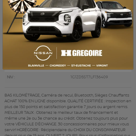
MOTEUR (L) :
1.5
CARBURANT :
Essence
COULEUR EXTÉRIEUR :
Argent (GAN)
PORTES :
4
COULEUR INTÉRIEUR:
Gris
PASSAGERS :
5
NUMÉRO DE STOCK :
727590
NIV :
1G1ZD5ST7LF136409
BAS KILOMÉTRAGE, Caméra de recul, Bluetooth, Sièges Chauffants
ACHAT 100% EN LIGNE disponible. QUALITÉ CERTIFIÉE : Inspection en
plus de 150 points et satisfaction garantie 7 jours ou argent remis.
MEILLEUR TAUX : Obtenez le meilleur taux de financement et
même une 2e ou 3e chance au crédit. Obtenez toujours plus pour
votre VÉHICULE D’ÉCHANGE. 30 concessionnaires pour mieux vous
servir! HGRÉGOIRE : Récipiendaire du CHOIX DU CONSOMMATEUR
depuis plus de 15 ans. OUVERT 7 JOURS. Pour plus d'information sur