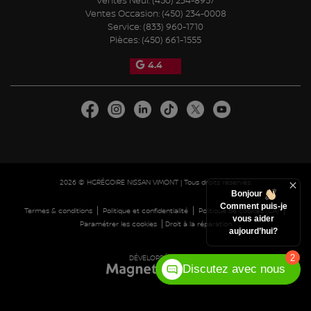
Ventes Neuf:
(450) 234-8957
Ventes Occasion:
(450) 234-0008
Service:
(833) 960-1710
Pièces:
(450) 661-1555
4.4
2026 © HGRÉGOIRE NISSAN VIMONT
| Tous droits réservés.
Bonjour
Comment puis-je
|
|
|
Termes & conditions
Politique et confidentialité
Politique de cookies (CA)
vous aider
|
Paramétrer les cookies
Droit à la réparation
aujourd’hui?
2
DÉVELOPPÉ PAR
Discutez avec nous