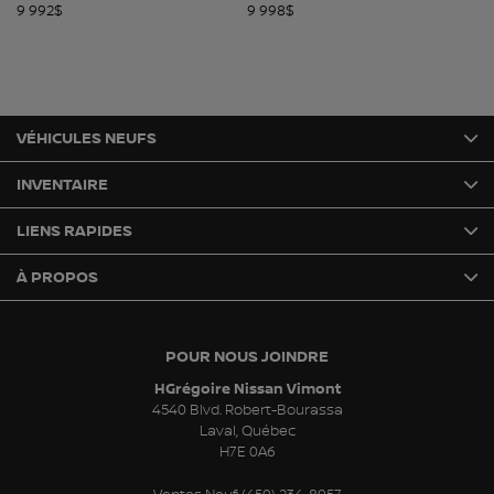
9 992
$
9 998
$
10
VÉHICULES NEUFS
INVENTAIRE
LIENS RAPIDES
À PROPOS
POUR NOUS JOINDRE
HGrégoire Nissan Vimont
4540 Blvd. Robert-Bourassa
Laval
,
Québec
H7E 0A6