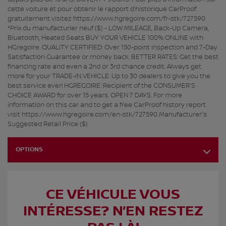
cette voiture et pour obtenir le rapport d’historique CarProof
gratuitement visitez https://www.hgregoire.com/fr-stk/727590
*Prix du manufacturier neuf ($) - LOW MILEAGE, Back-Up Camera,
Bluetooth, Heated Seats BUY YOUR VEHICLE 100% ONLINE with
HGregoire. QUALITY CERTIFIED: Over 150-point inspection and 7-Day
Satisfaction Guarantee or money back. BETTER RATES: Get the best
financing rate and even a 2nd or 3rd chance credit. Always get
more for your TRADE-IN VEHICLE. Up to 30 dealers to give you the
best service ever! HGREGOIRE: Recipient of the CONSUMER'S
CHOICE AWARD for over 15 years. OPEN 7 DAYS. For more
information on this car and to get a free CarProof history report
visit https://www.hgregoire.com/en-stk/727590 Manufacturer's
Suggested Retail Price ($)
OPTIONS
CE VÉHICULE VOUS
INTÉRESSE? N’EN RESTEZ