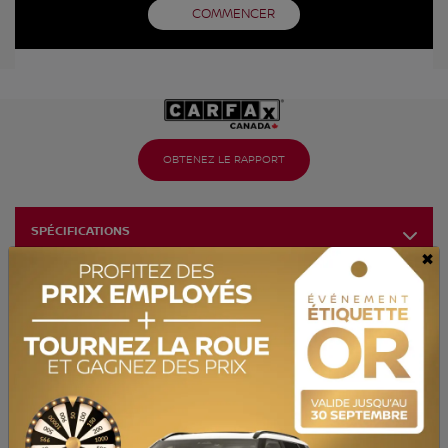
COMMENCER
OBTENEZ LE RAPPORT
SPÉCIFICATIONS
×
ANNÉE :
2020
ODOMÈTRE:
94 654 km
TRANSMISSION :
Automatique
MOTRICITÉ :
Traction avant
MOTEUR :
1.5L