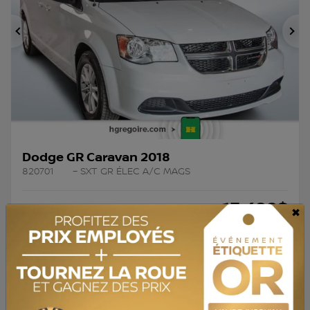
Précédent
Su
Dodge GR Caravan 2018
820701
– SXT GR ÉLEC A/C MAGS
13 488
$
×
Votre prix
Traction avant
Automatique
148 354 km