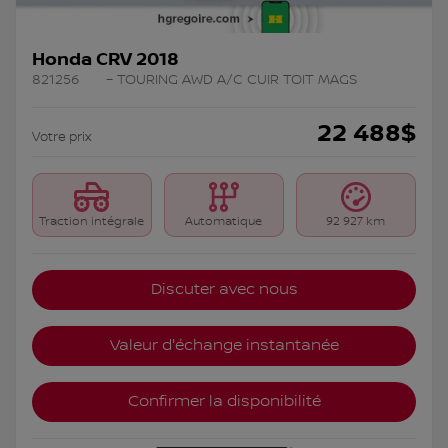
Honda CRV 2018
821256
– TOURING AWD A/C CUIR TOIT MAGS
22 488
$
Votre prix
Traction intégrale
Automatique
92 927 km
Discuter avec nous
Valeur d'échange instantanée
Confirmer la disponibilité