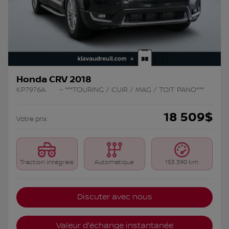
Honda CRV 2018
KP7976A
– ***TOURING / CUIR / MAG / TOIT PANO***
18 509
$
Votre prix
Traction intégrale
Automatique
153 390 km
Discuter avec nous
Valeur d'échange instantanée