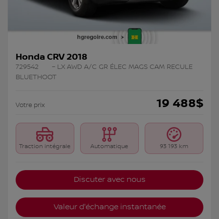
Honda CRV 2018
729542
– LX AWD A/C GR ÉLEC MAGS CAM RECULE
BLUETHOOT
19 488
$
Votre prix
Traction intégrale
Automatique
93 193 km
Discuter avec nous
Valeur d'échange instantanée