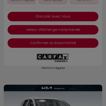
Traction intégrale
Automatique
153 411 km
Discuter avec nous
Valeur d'échange instantanée
Confirmer la disponibilité
Mentions légales