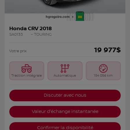
Honda CRV 2018
SA0133
– TOURING
19 977
$
Votre prix
Traction intégrale
Automatique
154 056 km
Discuter avec nous
Valeur d'échange instantanée
Confirmer la disponibilité