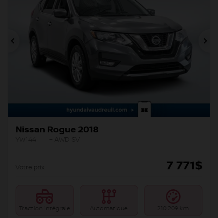
Précédent
Su
Nissan Rogue 2018
YW144
– AWD SV
7 771
$
Votre prix
Traction intégrale
Automatique
210 209 km