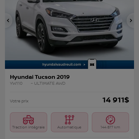
Précédent
Su
Hyundai Tucson 2019
YW110
– ULTIMATE AWD
14 911
$
Votre prix
Traction intégrale
Automatique
144 877 km