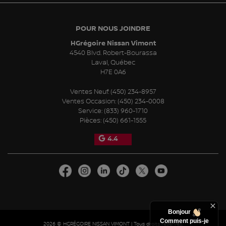
POUR NOUS JOINDRE
HGrégoire Nissan Vimont
4540 Blvd. Robert-Bourassa
Laval
,
Québec
H7E 0A6
Ventes Neuf:
(450) 234-8957
Ventes Occasion:
(450) 234-0008
Service:
(833) 960-1710
Pièces:
(450) 661-1555
4.4
Bonjour
Comment puis-je
2026 © HGRÉGOIRE NISSAN VIMONT
| Tous droits réservés.