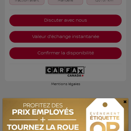
Traction avant
Manuelle
120 737 km
Discuter avec nous
Valeur d'échange instantanée
Confirmer la disponibilité
Mentions légales
×