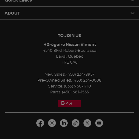
QUICK LINKS
ABOUT
TO JOIN US
HGrégoire Nissan Vimont
4540 Blvd. Robert-Bourassa
Laval
,
Québec
H7E 0A6
New Sales:
(450) 234-8957
Pre-Owned Sales:
(450) 234-0008
Service:
(833) 960-1710
Parts:
(450) 661-1555
4.4