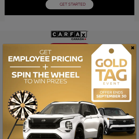
GET STARTED
×
GET THE REPORT
SPECIFICATIONS
YEAR:
2016
ODOMETER:
225,974 km
TRANSMISSION:
Automatic
DRIVETRAIN:
AWD
ENGINE:
6 Cylinders