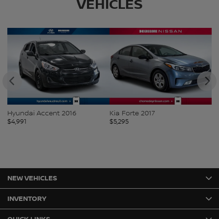
VEHICLES
Hyundai Accent 2016
Kia Forte 2017
H
$
4,991
$
5,295
$
5
NEW VEHICLES
INVENTORY