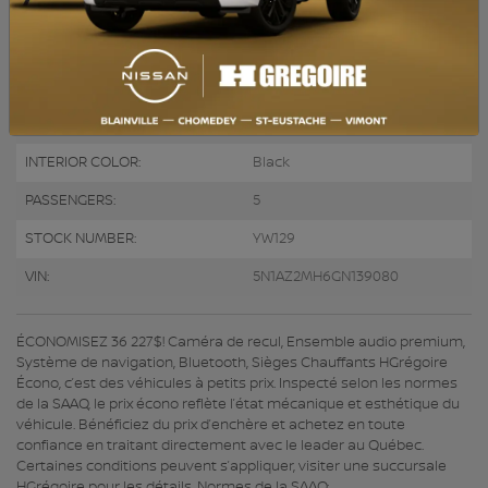
ENGINE (L):
3.5
FUEL:
Gasoline
EXTERIOR COLOR:
Grey (KAD)
DOORS:
4
INTERIOR COLOR:
Black
PASSENGERS:
5
STOCK NUMBER:
YW129
VIN:
5N1AZ2MH6GN139080
ÉCONOMISEZ 36 227$! Caméra de recul, Ensemble audio premium,
Système de navigation, Bluetooth, Sièges Chauffants HGrégoire
Écono, c’est des véhicules à petits prix. Inspecté selon les normes
de la SAAQ, le prix écono reflète l’état mécanique et esthétique du
véhicule. Bénéficiez du prix d’enchère et achetez en toute
confiance en traitant directement avec le leader au Québec.
Certaines conditions peuvent s’appliquer, visiter une succursale
HGrégoire pour les détails. Normes de la SAAQ: