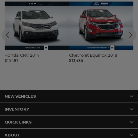
Honda CRV 2014
Chevrolet Equinox 2018
Ki
$
13,481
$
13,486
$
1
NEW VEHICLES
INVENTORY
QUICK LINKS
ABOUT