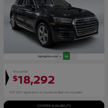
Your price
18,292
$
GST, QST, registration & insurance fees not included.
CONFIRM AVAILABILITY