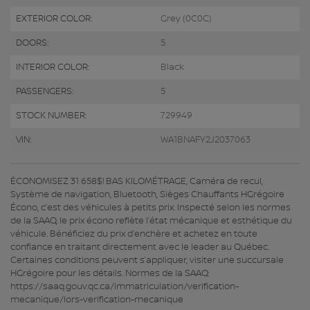
EXTERIOR COLOR:
Grey (0C0C)
DOORS:
5
INTERIOR COLOR:
Black
PASSENGERS:
5
STOCK NUMBER:
729949
VIN:
WA1BNAFY2J2037063
ÉCONOMISEZ 31 658$! BAS KILOMÉTRAGE, Caméra de recul,
Système de navigation, Bluetooth, Sièges Chauffants HGrégoire
Écono, c’est des véhicules à petits prix. Inspecté selon les normes
de la SAAQ, le prix écono reflète l’état mécanique et esthétique du
véhicule. Bénéficiez du prix d’enchère et achetez en toute
confiance en traitant directement avec le leader au Québec.
Certaines conditions peuvent s’appliquer, visiter une succursale
HGrégoire pour les détails. Normes de la SAAQ:
https://saaq.gouv.qc.ca/immatriculation/verification-
mecanique/lors-verification-mecanique