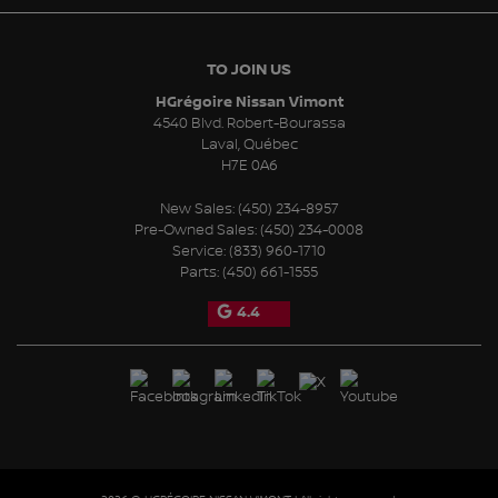
TO JOIN US
HGrégoire Nissan Vimont
4540 Blvd. Robert-Bourassa
Laval
,
Québec
H7E 0A6
New Sales:
(450) 234-8957
Pre-Owned Sales:
(450) 234-0008
Service:
(833) 960-1710
Parts:
(450) 661-1555
4.4