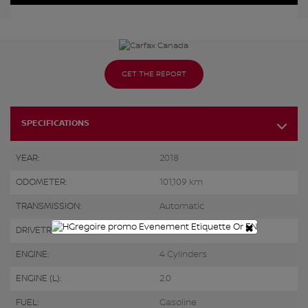
GET THE REPORT
SPECIFICATIONS
YEAR:
2018
ODOMETER:
101,109 km
TRANSMISSION:
Automatic
×
DRIVETRAIN:
AWD
ENGINE:
4 Cylinders
ENGINE (L):
2.0
FUEL:
Gasoline