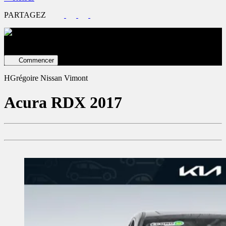
PARTAGEZ
Évaluez votre véhicule en ligne
Estimation GRATUITE ET
immédiate !
Commencer
HGrégoire Nissan Vimont
Acura
RDX 2017