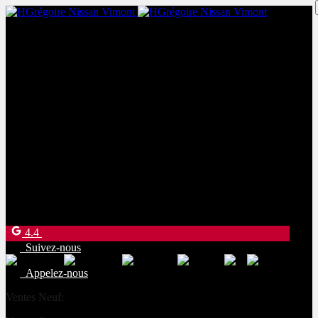
Ventes Neuf:
(450) 234-8957
Ventes Occasion:
(450) 234-0008
Service:
(833) 960-1710
Pièces:
(450) 661-1555
4540 Blvd. Robert-Bourassa
Laval
,
Québec
H7E 0A6
4.4
Suivez-nous
Appelez-nous
Ventes Neuf:
(450) 234-8957