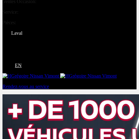
Ventes Occasion:
(450) 234-0008
Service:
(833) 960-1710
Pièces:
(450) 661-1555
Laval
4540 Blvd. Robert-Bourassa
Laval
,
Québec
H7E 0A6
EN
Rendez-vous au service