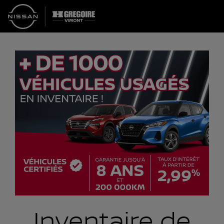
Inventaire de