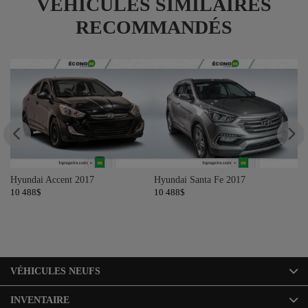
VÉHICULES SIMILAIRES
RECOMMANDÉS
Hyundai Accent 2017
Hyundai Santa Fe 2017
Hy
10 488
$
10 488
$
10
VÉHICULES NEUFS
INVENTAIRE