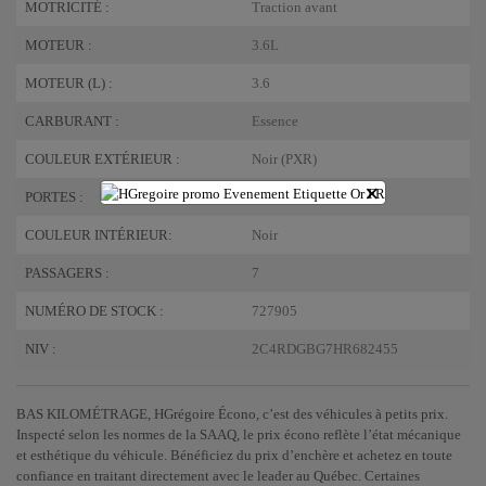
MOTRICITÉ :
Traction avant
MOTEUR :
3.6L
MOTEUR (L) :
3.6
CARBURANT :
Essence
COULEUR EXTÉRIEUR :
Noir (PXR)
×
PORTES :
4
COULEUR INTÉRIEUR:
Noir
PASSAGERS :
7
NUMÉRO DE STOCK :
727905
NIV :
2C4RDGBG7HR682455
BAS KILOMÉTRAGE, HGrégoire Écono, c’est des véhicules à petits prix.
Inspecté selon les normes de la SAAQ, le prix écono reflète l’état mécanique
et esthétique du véhicule. Bénéficiez du prix d’enchère et achetez en toute
confiance en traitant directement avec le leader au Québec. Certaines