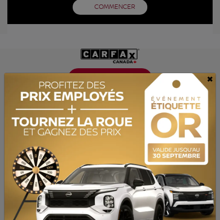
COMMENCER
×
OBTENEZ LE RAPPORT
SPÉCIFICATIONS
ANNÉE :
2018
ODOMÈTRE:
122 380 km
TRANSMISSION :
Automatique
MOTRICITÉ :
Propulsion
MOTEUR :
2.3L