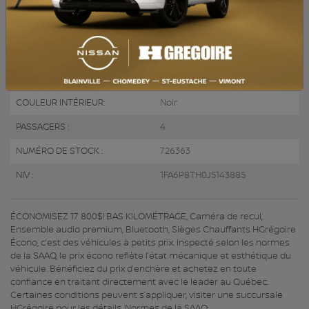
MOTEUR (L) :
2.3
CARBURANT :
Essence
COULEUR EXTÉRIEUR :
Noir (G1)
PORTES :
2
COULEUR INTÉRIEUR:
Noir
PASSAGERS :
4
NUMÉRO DE STOCK :
726363
NIV :
1FA6P8TH0J5143885
ÉCONOMISEZ 17 800$! BAS KILOMÉTRAGE, Caméra de recul,
Ensemble audio premium, Bluetooth, Sièges Chauffants HGrégoire
Écono, c’est des véhicules à petits prix. Inspecté selon les normes
de la SAAQ, le prix écono reflète l’état mécanique et esthétique du
véhicule. Bénéficiez du prix d’enchère et achetez en toute
confiance en traitant directement avec le leader au Québec.
Certaines conditions peuvent s’appliquer, visiter une succursale
HGrégoire pour les détails. Normes de la SAAQ: