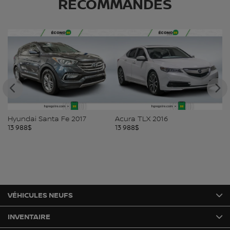
RECOMMANDÉS
Hyundai Santa Fe 2017
Acura TLX 2016
H
13 988
$
13 988
$
13
VÉHICULES NEUFS
INVENTAIRE