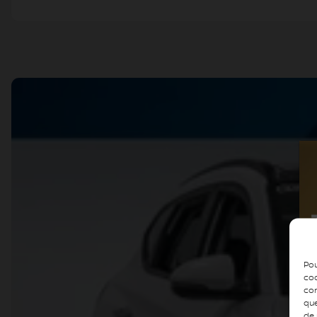
Pou
coo
con
que
de 