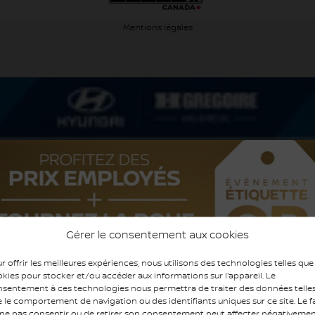
Mentions légales
Gérer le consentement aux cookies
r offrir les meilleures expériences, nous utilisons des technologies telles que
kies pour stocker et/ou accéder aux informations sur l'appareil. Le
sentement à ces technologies nous permettra de traiter des données telle
 le comportement de navigation ou des identifiants uniques sur ce site. Le fa
ne pas consentir ou de retirer son consentement peut affecter négativeme