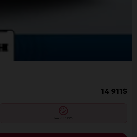
14 911
$
144 877 km