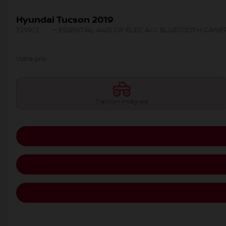
Hyundai Tucson 2019
729972
– ESSENTIAL AWD GR ÉLEC A/C BLUETOOTH CAMÉ
Votre prix
Traction intégrale