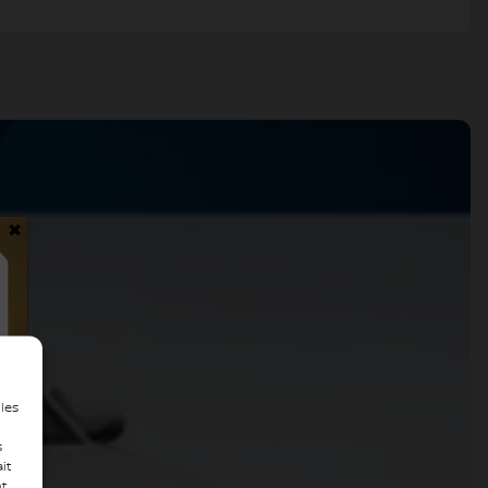
×
 les
s
it
nt