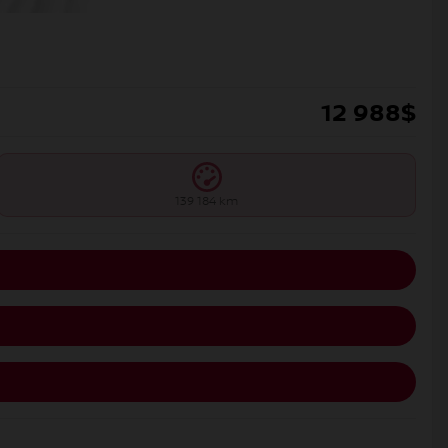
12 988
$
139 184 km