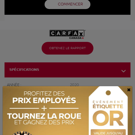
COMMENCER
OBTENEZ LE RAPPORT
SPÉCIFICATIONS
ANNÉE :
2020
×
ODOMÈTRE:
105 000 km
TRANSMISSION :
Automatique
MOTRICITÉ :
Traction intégrale
MOTEUR :
4 Cylindres