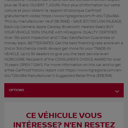
plus de 15 ans. OUVERT 7 JOURS. Pour plus d'information sur cette
voiture et pour obtenir le rapport d’historique CarProof
gratuitement visitez https://www.hgregoire.com/fr-stk/726458A
*Prix du manufacturier neuf (38 398$) - SAVE $17,700! LOW MILEAGE,
Back-Up Camera, Apple Carplay, Bluetooth, Heated Seats BUY
YOUR VEHICLE 100% ONLINE with HGregoire. QUALITY CERTIFIED:
Over 150-point inspection and 7-Day Satisfaction Guarantee or
money back. BETTER RATES: Get the best financing rate and even a
2nd or 3rd chance credit. Always get more for your TRADE-IN
VEHICLE. Up to 30 dealers to give you the best service ever!
HGREGOIRE: Recipient of the CONSUMER'S CHOICE AWARD for over
15 years. OPEN 7 DAYS. For more information on this car and to get
a free CarProof history report visit https://www.hgregoire.com/en-
stk/726458A Manufacturer's Suggested Retail Price ($38,398)
OPTIONS
CE VÉHICULE VOUS
INTÉRESSE? N’EN RESTEZ