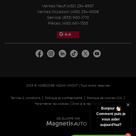
Ventes Neuf:
(450) 234-8957
Ventes Occasion:
(450) 234-0008
Service:
(833) 960-1710
Pièces:
(450) 661-1555
4.4
2026 © HGRÉGOIRE NISSAN VIMONT
| Tous droits réservés.
|
|
|
Termes & conditions
Politique et confidentialité
Politique de cookies (CA)
|
Paramétrer les cookies
Droit à la réparation
Bonjour
Comment puis-je
DÉVELOPPÉ PAR
vous aider
aujourd’hui?