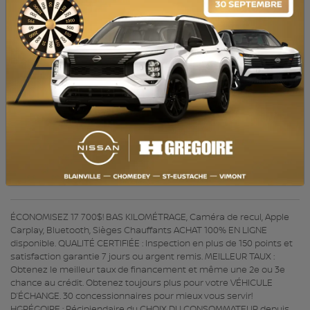
MOTEUR (L) :
2.0
CARBURANT :
Essence
COULEUR EXTÉRIEUR :
Blanc (G1W)
PORTES :
5
COULEUR INTÉRIEUR:
Noir
PASSAGERS :
5
NUMÉRO DE STOCK :
726458A
NIV :
2GNAXYEX6L6260104
ÉCONOMISEZ 17 700$! BAS KILOMÉTRAGE, Caméra de recul, Apple
Carplay, Bluetooth, Sièges Chauffants ACHAT 100% EN LIGNE
disponible. QUALITÉ CERTIFIÉE : Inspection en plus de 150 points et
satisfaction garantie 7 jours ou argent remis. MEILLEUR TAUX :
Obtenez le meilleur taux de financement et même une 2e ou 3e
chance au crédit. Obtenez toujours plus pour votre VÉHICULE
D’ÉCHANGE. 30 concessionnaires pour mieux vous servir!
HGRÉGOIRE : Récipiendaire du CHOIX DU CONSOMMATEUR depuis