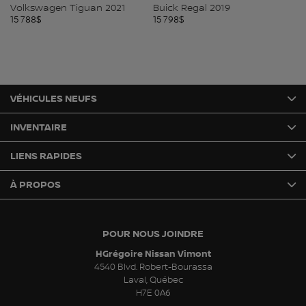
agen Tiguan 2021
Buick Regal 2019
Mazda 3 2
15 798
$
15 798
$
VÉHICULES NEUFS
INVENTAIRE
LIENS RAPIDES
À PROPOS
POUR NOUS JOINDRE
HGrégoire Nissan Vimont
4540 Blvd. Robert-Bourassa
Laval
,
Québec
H7E 0A6