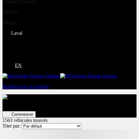
Ventes Occasion:
(450) 234-0008
Service:
(833) 960-1710
Pièces:
(450) 661-1555
Laval
4540 Blvd. Robert-Bourassa
Laval
,
Québec
H7E 0A6
EN
Rendez-vous au service
Évaluez votre véhicule en ligne
Estimation GRATUITE ET
immédiate !
Commencer
1563 véhicules
trouvés
Trier par:
10 000
$
de Rabais