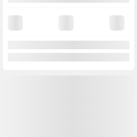
Voir plus de photos
Voir plus
Nissan Rogue hybride rechargeable 2026
2026560
– Platinum
AWD Platinum
PDSF*
63 488
$
Rabais
10 000
$
Votre prix
53 488
$
PDSF*
63 488
$
Rabais