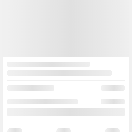
18 km
Discuter avec nous
Valeur d'échange instantanée
Valeur d'échange instantanée
Estimer les paiements
Mentions légales