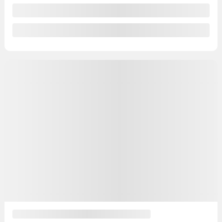
11 km
Discuter avec nous
Valeur d'échange instantanée
Valeur d'échange instantanée
Estimer les paiements