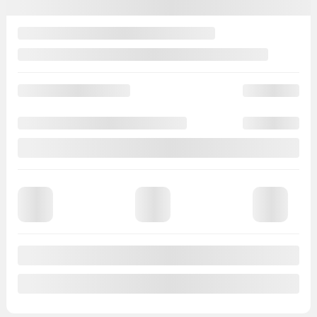
Voir plus de photos
Voir plus
Nissan Rogue hybride rechargeable 2026
2026561
– Platinum
AWD Platinum
PDSF*
63 488
$
Rabais
10 000
$
Votre prix
53 488
$
PDSF*