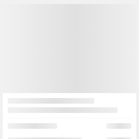
63 488
$
Rabais
10 000
$
Votre prix
53 488
$
PDSF*
63 488
$
Rabais
10 000
$
Votre prix
53 488
$
Location
à partir de
7,90%
/ 60 mois
176
$
+TX/ SEMAINE
Financement
à partir de
7,60%
/ 84 mois
190
$
+TX/ SEMAINE