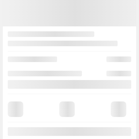
10 000
$
Votre prix
53 488
$
PDSF*
63 488
$
Rabais
10 000
$
Votre prix
53 488
$
Location
à partir de
7,90%
/ 60 mois
176
$
+TX/ SEMAINE
Financement
à partir de
7,60%
/ 84 mois
190
$
+TX/ SEMAINE