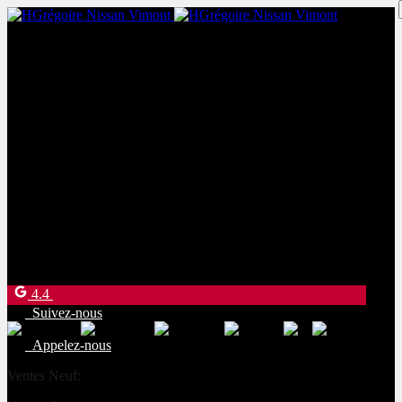
Ventes Neuf:
(450) 234-8957
Ventes Occasion:
(450) 234-0008
Service:
(833) 960-1710
Pièces:
(450) 661-1555
4540 Blvd. Robert-Bourassa
Laval
,
Québec
H7E 0A6
4.4
Suivez-nous
Appelez-nous
Ventes Neuf:
(450) 234-8957