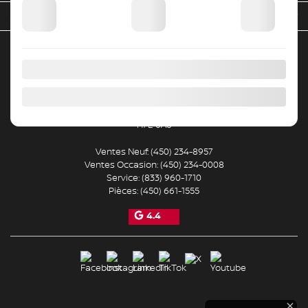
À PROPOS
POUR NOUS JOINDRE
HGrégoire Nissan Vimont
4540 Blvd. Robert-Bourassa
Laval
,
Québec
H7E 0A6
Ventes Neuf:
(450) 234-8957
Ventes Occasion:
(450) 234-0008
Service:
(833) 960-1710
Pièces:
(450) 661-1555
4.4