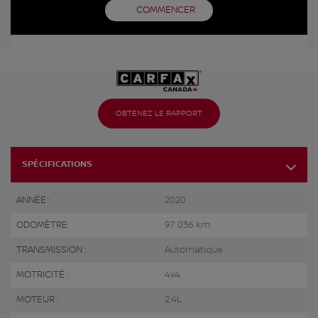
COMMENCER
OBTENEZ LE RAPPORT
SPÉCIFICATIONS
ANNÉE :
2020
ODOMÈTRE:
97 036 km
TRANSMISSION :
Automatique
MOTRICITÉ :
4x4
MOTEUR :
2.4L