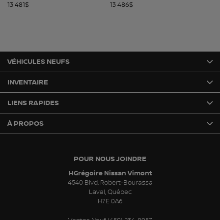
13 481
$
13 486
$
13
VÉHICULES NEUFS
INVENTAIRE
LIENS RAPIDES
À PROPOS
POUR NOUS JOINDRE
HGrégoire Nissan Vimont
4540 Blvd. Robert-Bourassa
Laval
,
Québec
H7E 0A6