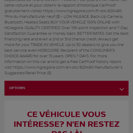
cette voiture et pour obtenir le rapport d’historique CarProof
gratuitement visitez https://www.hgregoire.com/fr-stk/820480
*Prix du manufacturier neuf ($) - LOW MILEAGE, Back-Up Camera,
Bluetooth, Heated Seats BUY YOUR VEHICLE 100% ONLINE with
HGregoire. QUALITY CERTIFIED: Over 150-point inspection and 7-Day
Satisfaction Guarantee or money back. BETTER RATES: Get the best
financing rate and even a 2nd or 3rd chance credit. Always get
more for your TRADE-IN VEHICLE. Up to 30 dealers to give you the
best service ever! HGREGOIRE: Recipient of the CONSUMER'S
CHOICE AWARD for over 15 years. OPEN 7 DAYS. For more
information on this car and to get a free CarProof history report
visit https://www.hgregoire.com/en-stk/820480 Manufacturer's
Suggested Retail Price ($)
OPTIONS
CE VÉHICULE VOUS
INTÉRESSE? N’EN RESTEZ