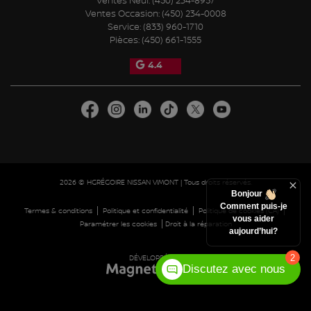
Ventes Neuf:
(450) 234-8957
Ventes Occasion:
(450) 234-0008
Service:
(833) 960-1710
Pièces:
(450) 661-1555
4.4
2026 © HGRÉGOIRE NISSAN VIMONT
| Tous droits réservés.
Bonjour
Comment puis-je
|
|
|
Termes & conditions
Politique et confidentialité
Politique de cookies (CA)
vous aider
|
Paramétrer les cookies
Droit à la réparation
aujourd’hui?
2
DÉVELOPPÉ PAR
Discutez avec nous