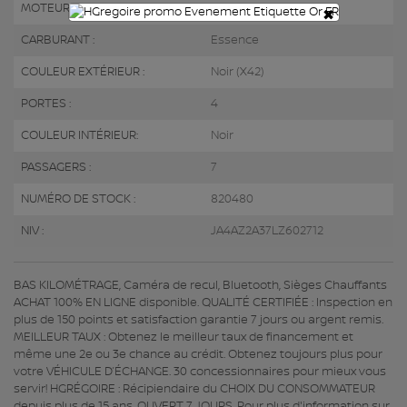
MOTEUR (L) :
2.4
×
CARBURANT :
Essence
COULEUR EXTÉRIEUR :
Noir (X42)
PORTES :
4
COULEUR INTÉRIEUR:
Noir
PASSAGERS :
7
NUMÉRO DE STOCK :
820480
NIV :
JA4AZ2A37LZ602712
BAS KILOMÉTRAGE, Caméra de recul, Bluetooth, Sièges Chauffants
ACHAT 100% EN LIGNE disponible. QUALITÉ CERTIFIÉE : Inspection en
plus de 150 points et satisfaction garantie 7 jours ou argent remis.
MEILLEUR TAUX : Obtenez le meilleur taux de financement et
même une 2e ou 3e chance au crédit. Obtenez toujours plus pour
votre VÉHICULE D’ÉCHANGE. 30 concessionnaires pour mieux vous
servir! HGRÉGOIRE : Récipiendaire du CHOIX DU CONSOMMATEUR
depuis plus de 15 ans. OUVERT 7 JOURS. Pour plus d'information sur