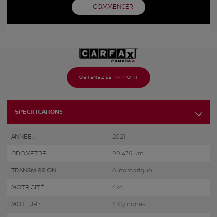
COMMENCER
OBTENEZ LE RAPPORT
SPÉCIFICATIONS
ANNÉE :
2021
ODOMÈTRE:
99 479 km
TRANSMISSION :
Automatique
MOTRICITÉ :
4x4
MOTEUR :
4 Cylindres