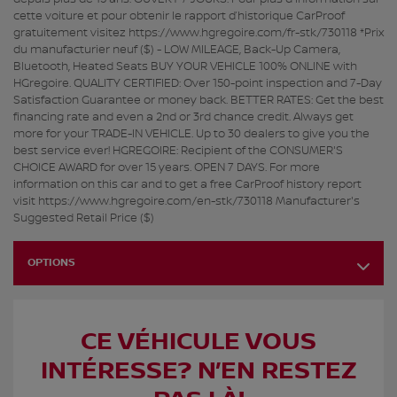
cette voiture et pour obtenir le rapport d’historique CarProof
gratuitement visitez https://www.hgregoire.com/fr-stk/730118 *Prix
du manufacturier neuf ($) - LOW MILEAGE, Back-Up Camera,
Bluetooth, Heated Seats BUY YOUR VEHICLE 100% ONLINE with
HGregoire. QUALITY CERTIFIED: Over 150-point inspection and 7-Day
Satisfaction Guarantee or money back. BETTER RATES: Get the best
financing rate and even a 2nd or 3rd chance credit. Always get
more for your TRADE-IN VEHICLE. Up to 30 dealers to give you the
best service ever! HGREGOIRE: Recipient of the CONSUMER'S
CHOICE AWARD for over 15 years. OPEN 7 DAYS. For more
information on this car and to get a free CarProof history report
visit https://www.hgregoire.com/en-stk/730118 Manufacturer's
Suggested Retail Price ($)
OPTIONS
CE VÉHICULE VOUS
INTÉRESSE? N’EN RESTEZ