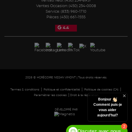
Ventes Neuf:
(450) 234-8957
Ventes Occasion:
(450) 234-0008
Service:
(833) 960-1710
Pièces:
(450) 661-1555
4.4
2026 © HGRÉGOIRE NISSAN VIMONT
| Tous droits réservés.
|
|
|
Termes & conditions
Politique et confidentialité
Politique de cookies (CA)
|
Paramétrer les cookies
Droit à la réparation
Bonjour
Comment puis-je
DÉVELOPPÉ PAR
vous aider
aujourd’hui?
2
Discutez avec nous