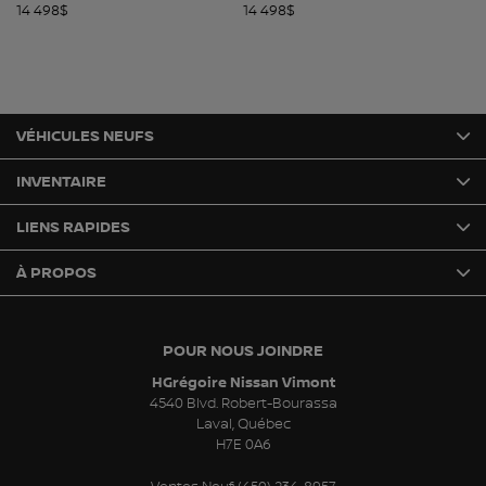
14 498
$
14 498
$
14
VÉHICULES NEUFS
INVENTAIRE
LIENS RAPIDES
À PROPOS
POUR NOUS JOINDRE
HGrégoire Nissan Vimont
4540 Blvd. Robert-Bourassa
Laval
,
Québec
H7E 0A6