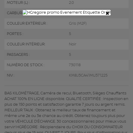
MOTEUR (L) :
2.0
×
CARBURANT :
Essence
COULEUR EXTÉRIEUR :
Gris (M2F)
PORTES :
5
COULEUR INTÉRIEUR:
Noir
PASSAGERS :
5
NUMÉRO DE STOCK :
730118
NIV :
KM8J3CA41MU371225
BAS KILOMÉTRAGE, Caméra de recul, Bluetooth, Sièges Chauffants
ACHAT 100% EN LIGNE disponible. QUALITÉ CERTIFIÉE : Inspection en
plus de 150 points et satisfaction garantie 7 jours ou argent remis.
MEILLEUR TAUX : Obtenez le meilleur taux de financement et
même une 2e ou 3e chance au crédit. Obtenez toujours plus pour
votre VÉHICULE D’ÉCHANGE. 30 concessionnaires pour mieux vous
servir! HGRÉGOIRE : Récipiendaire du CHOIX DU CONSOMMATEUR
depuis plus de 15 ans. OUVERT 7 JOURS. Pour plus d'information sur