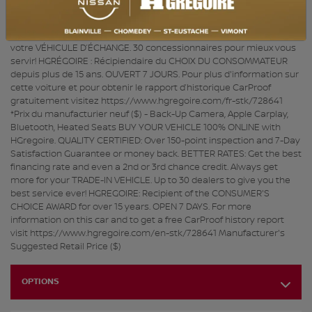
plus de 150 points et satisfaction garantie 7 jours ou argent remis.
MEILLEUR TAUX : Obtenez le meilleur taux de financement et
même une 2e ou 3e chance au crédit. Obtenez toujours plus pour
votre VÉHICULE D’ÉCHANGE. 30 concessionnaires pour mieux vous
servir! HGRÉGOIRE : Récipiendaire du CHOIX DU CONSOMMATEUR
depuis plus de 15 ans. OUVERT 7 JOURS. Pour plus d'information sur
cette voiture et pour obtenir le rapport d’historique CarProof
gratuitement visitez https://www.hgregoire.com/fr-stk/728641
*Prix du manufacturier neuf ($) - Back-Up Camera, Apple Carplay,
Bluetooth, Heated Seats BUY YOUR VEHICLE 100% ONLINE with
HGregoire. QUALITY CERTIFIED: Over 150-point inspection and 7-Day
Satisfaction Guarantee or money back. BETTER RATES: Get the best
financing rate and even a 2nd or 3rd chance credit. Always get
more for your TRADE-IN VEHICLE. Up to 30 dealers to give you the
best service ever! HGREGOIRE: Recipient of the CONSUMER'S
CHOICE AWARD for over 15 years. OPEN 7 DAYS. For more
information on this car and to get a free CarProof history report
visit https://www.hgregoire.com/en-stk/728641 Manufacturer's
Suggested Retail Price ($)
OPTIONS