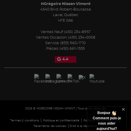
HGrégoire Nissan Vimont
4540 Blvd. Robert-Bourassa
Laval
,
Québec
H7E 0A6
Ventes Neuf:
(450) 234-8957
Ventes Occasion:
(450) 234-0008
Service:
(833) 960-1710
Pièces:
(450) 661-1555
4.4
2026 © HGRÉGOIRE NISSAN VIMONT
| Tous droits réservés.
Bonjour
Comment puis-je
|
|
|
Termes & conditions
Politique et confidentialité
Politique de cookies (CA)
vous aider
|
Paramétrer les cookies
Droit à la réparation
aujourd’hui?