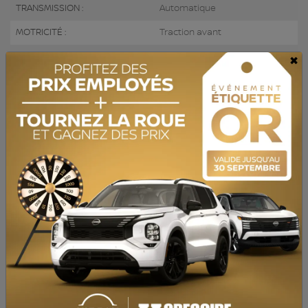
TRANSMISSION :
Automatique
MOTRICITÉ :
Traction avant
×
MOTEUR :
2.4L
MOTEUR (L) :
2.4
CARBURANT :
Essence
COULEUR EXTÉRIEUR :
Noir (9P)
PORTES :
4
COULEUR INTÉRIEUR:
Noir
PASSAGERS :
5
NUMÉRO DE STOCK :
728641
NIV :
KNDPM3AC4M7895115
Caméra de recul, Apple Carplay, Bluetooth, Sièges Chauffants
ACHAT 100% EN LIGNE disponible. QUALITÉ CERTIFIÉE : Inspection en