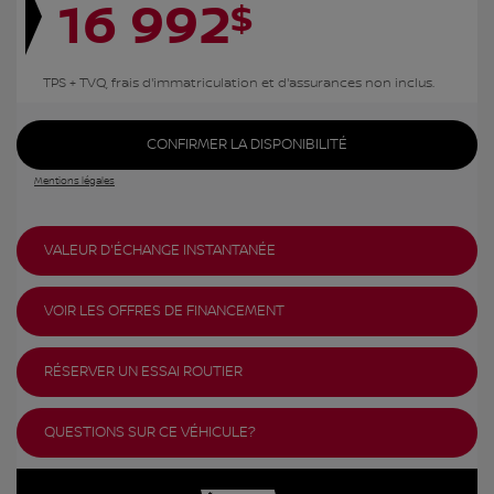
16 992
$
TPS + TVQ, frais d'immatriculation et d'assurances non inclus.
CONFIRMER LA DISPONIBILITÉ
Mentions légales
VALEUR D'ÉCHANGE INSTANTANÉE
VOIR LES OFFRES DE FINANCEMENT
RÉSERVER UN ESSAI ROUTIER
QUESTIONS SUR CE VÉHICULE?