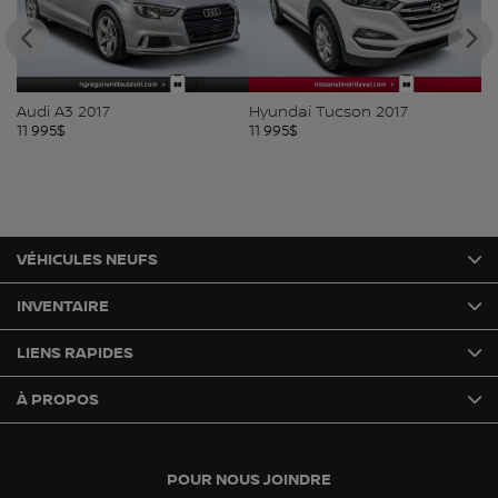
Audi A3 2017
Hyundai Tucson 2017
Hy
11 995
$
11 995
$
11
VÉHICULES NEUFS
INVENTAIRE
LIENS RAPIDES
À PROPOS
POUR NOUS JOINDRE