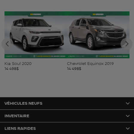
Kia Soul 2020
Chevrolet Equinox 2019
Ni
14 498
$
14 498
$
14
VÉHICULES NEUFS
INVENTAIRE
LIENS RAPIDES