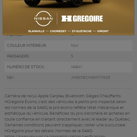
MOTEUR (L) :
2.5
CARBURANT :
Essence
COULEUR EXTÉRIEUR :
Noir (41W)
PORTES :
4
COULEUR INTÉRIEUR:
Noir
PASSAGERS :
5
NUMÉRO DE STOCK :
YA841
NIV :
JM3KFBCM5M1111653
Caméra de recul, Apple Carplay, Bluetooth, Sièges Chauffants
HGrégoire Écono, c’est des véhicules à petits prix. Inspecté selon
les normes de la SAAQ, le prix écono reflète l’état mécanique et
esthétique du véhicule. Bénéficiez du prix d’enchère et achetez en
toute confiance en traitant directement avec le leader au Québec.
Certaines conditions peuvent s’appliquer, visiter une succursale
HGrégoire pour les détails. Normes de la SAAQ:
https://saaq.gouv.qc.ca/immatriculation/verification-