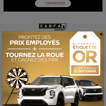
COMMENCER
×
OBTENEZ LE RAPPORT
SPÉCIFICATIONS
ANNÉE :
2021
ODOMÈTRE:
136 816 km
TRANSMISSION :
Automatique
MOTRICITÉ :
Traction intégrale
MOTEUR :
4 Cylindres