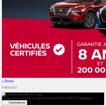
< Retour
PARTAGEZ
Évaluez votre véhicule en ligne
Estimation GRATUITE ET immédiate !
Commencer