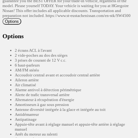
guarantee you the BEST OFFER for your trade-in vehicle, regardless of the
model. Please yourself TODAY. Your vehicle is waiting for you at HGregoire
Nissan! This offer includes all applicable discounts. Transportation and
preparation not included. https://www.st-eustachenissan.com/en-stk/SW4500
Options
Options
2 écrans ACL à l'avant
2 vide-poches au dos des sièges
3 prises de courant de 12 V c.c.
6 haut-parleurs
AM/FM stéréo
Accoudoir central avant et accoudoir central arrière
Aileron arrière
Air climatisé
Alarme antivol à détection périmétrique
Alerte de trafic transversal arrière
Alternateur à récupération d'énergie
Amortisseurs à gaz sous pression
Antenne diversité intégrée à la glace et intégrée au toit
Antidémarreur
Antipatinage
Appuie-tête avant à réglage manuel et appuie-tête arrière à réglage
manuel
Arrêt du moteur au ralenti