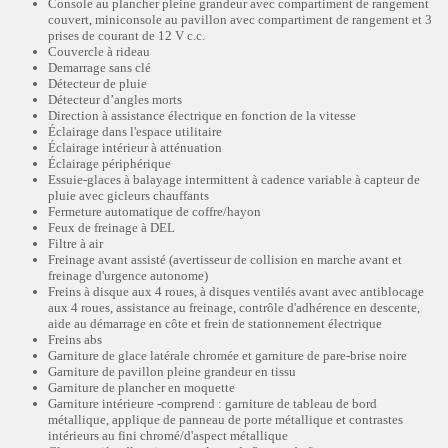
Console au plancher pleine grandeur avec compartiment de rangement
couvert, miniconsole au pavillon avec compartiment de rangement et 3
prises de courant de 12 V c.c.
Couvercle à rideau
Demarrage sans clé
Détecteur de pluie
Détecteur d’angles morts
Direction à assistance électrique en fonction de la vitesse
Éclairage dans l'espace utilitaire
Éclairage intérieur à atténuation
Éclairage périphérique
Essuie-glaces à balayage intermittent à cadence variable à capteur de
pluie avec gicleurs chauffants
Fermeture automatique de coffre/hayon
Feux de freinage à DEL
Filtre à air
Freinage avant assisté (avertisseur de collision en marche avant et
freinage d'urgence autonome)
Freins à disque aux 4 roues, à disques ventilés avant avec antiblocage
aux 4 roues, assistance au freinage, contrôle d'adhérence en descente,
aide au démarrage en côte et frein de stationnement électrique
Freins abs
Garniture de glace latérale chromée et garniture de pare-brise noire
Garniture de pavillon pleine grandeur en tissu
Garniture de plancher en moquette
Garniture intérieure -comprend : garniture de tableau de bord
métallique, applique de panneau de porte métallique et contrastes
intérieurs au fini chromé/d'aspect métallique