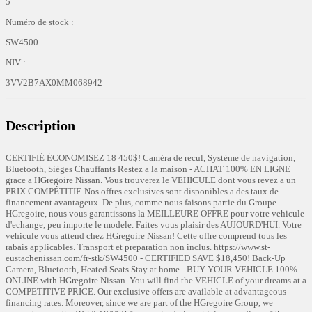
5
Numéro de stock :
SW4500
NIV :
3VV2B7AX0MM068942
Description
CERTIFIÉ ÉCONOMISEZ 18 450$! Caméra de recul, Système de navigation,
Bluetooth, Sièges Chauffants Restez a la maison - ACHAT 100% EN LIGNE
grace a HGregoire Nissan. Vous trouverez le VEHICULE dont vous revez a un
PRIX COMPÉTITIF. Nos offres exclusives sont disponibles a des taux de
financement avantageux. De plus, comme nous faisons partie du Groupe
HGregoire, nous vous garantissons la MEILLEURE OFFRE pour votre vehicule
d'echange, peu importe le modele. Faites vous plaisir des AUJOURD'HUI. Votre
vehicule vous attend chez HGregoire Nissan! Cette offre comprend tous les
rabais applicables. Transport et preparation non inclus. https://www.st-
eustachenissan.com/fr-stk/SW4500 - CERTIFIED SAVE $18,450! Back-Up
Camera, Bluetooth, Heated Seats Stay at home - BUY YOUR VEHICLE 100%
ONLINE with HGregoire Nissan. You will find the VEHICLE of your dreams at a
COMPETITIVE PRICE. Our exclusive offers are available at advantageous
financing rates. Moreover, since we are part of the HGregoire Group, we