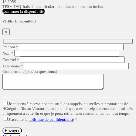
18 695
$
TPS + TVQ, frais d'immatriculation et d'assurances non inclus.
Confirmer la disponibilité
Vérifier la disponibilité
×
Prénom
*
Nom
*
Courriel
*
Téléphone
*
Commentaire(s) et/ou question(s)
Je consens à recevoir par courriel des rappels, nouvelles et promotions de
HGrégoire Nissan Vimont. Je comprends que mes renseignements seront utilisés
uniquement à cette fin et que je peux retirer mon consentement en tout temps.
J’accepte la
politique de confidentialité
*
.