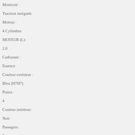
Motricité :
Traction intégrale
Moteur :
4 Cylindres
MOTEUR (L) :
2.0
Carburant :
Essence
Couleur extérieur :
Bleu (H7H7)
Portes :
4
Couleur intérieur:
Noir
Passagers :