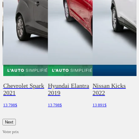
9
Chevrolet Spark
Hyundai Elantra
Nissan Kicks
2021
2019
2022
13 798
$
13 798
$
13 891
$
1
Next
Votre prix