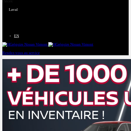
Pièces:
(450) 661-1555
Laval
4540 Blvd. Robert-Bourassa
Laval
,
Québec
H7E 0A6
EN
Rendez-vous au service