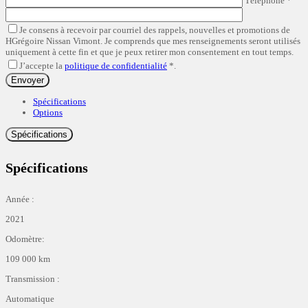
Téléphone
*
Je consens à recevoir par courriel des rappels, nouvelles et promotions de
HGrégoire Nissan Vimont. Je comprends que mes renseignements seront utilisés
uniquement à cette fin et que je peux retirer mon consentement en tout temps.
J’accepte la
politique de confidentialité
*
.
Spécifications
Options
Spécifications
Spécifications
Année :
2021
Odomètre:
109 000 km
Transmission :
Automatique