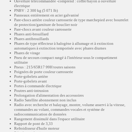
Ouverture télécommandée -comprend : coffre/hayon à ouverture
électrique
PNBV : 2 300 kg (5 071 lb)
Panneaux entièrement en acier galvanisé
Pare-chocs arrière couleur carrosserie de type marchepied avec bourrelet
de protection/garniture de bouclier noir
Pare-chocs avant couleur carrosserie
Phares anti-brouillard
Phares antibrouillards
Phares de type réflecteur à halogène à allumage et à extinction
automatiques à extinction temporisée avec phares diurnes
Phares de virage
Pneu de secours compact rangé à l'intérieur sous le compartiment
utilitaire
Pneus : 215/65R17 99H toutes saisons
Poignées de porte couleur carrosserie
Porte-gobelets arrière
Porte-gobelets avant
Portes à commande électrique
Poutres anti-intrusion
Prolongation d'alimentation des accessoires
Radio Satellite abonnement non inclus
Radio avec recherche et balayage, montre, volume asservi à la vitesse,
commandes au volant, commandes vocales et système de
radiocommunication de données
Rangement dissimulé dans l'espace utilitaire
Rapport de pont de 3,33
Refroidisseur d'huile moteur