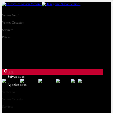
Ventes Neuf:
(450) 234-8957
Ventes Occasion:
(450) 234-0008
Service:
(833) 960-1710
Pièces:
(450) 661-1555
4540 Blvd. Robert-Bourassa
Laval
,
Québec
H7E 0A6
4.4
Suivez-nous
Appelez-nous
Ventes Neuf:
(450) 234-8957
Ventes Occasion:
(450) 234-0008
Service:
(833) 960-1710