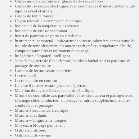
Glaces arrière électriques et glaces de 3e rangée fixes
Glaces de 1re rangée électriques avec commandes d'ouverture/fermeture
rapides avant et arrière
Glaces de teinte foncée
Hayon relevable à commande électrique
Indicateur de la température extérieure
Indicateur de vitesse redondant
Insert de panneau de porte en similicuir
Instruments -comprend : indicateur de vitesse, odomètre, température du
liquide de refroidissement du moteur, tachymètre, température d'huile,
compteur journalier et ordinateur de voyage
Intégration d’appareil intelligent
Jonc de baguette de flanc chromé, bandeau latéral noir et garniture de
passage de roue noire
Lampes de lecture avant et arrière
Lecteur mp3
Lecture audio en continu
Lunette fixe avec essuie-glace et dégivreur
Matériau du levier sélecteur en cuir/métallique
Miroirs de courtoisie aux pare-soleil côtés conducteur et passager avec
éclairage côtés conducteur et passager et miroir supplémentaire côtés
conducteur et passager
Mirroirs à commande électrique
Mirroirs chauffants
Mirroirs – Clignotants Intégrés
Moyeux à blocage permanent
Ordinateur de bord
Ordinateur de voyage