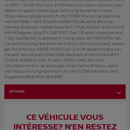
OUVERT 7 JOURS. Pour plus d'information sur cette voiture et pour
obtenir le rapport d’historique CarProof gratuitement visitez
https://www.hgregoire.com/fr-stk/721258 *Prix du manufacturier
neuf (26 398$) - SAVE $9,400! GUARANTEE BALANCE, Back-Up
Camera, Bluetooth, Heated Seats BUY YOUR VEHICLE 100% ONLINE
with HGregoire. QUALITY CERTIFIED: Over 150-point inspection and
7-Day Satisfaction Guarantee or money back. BETTER RATES: Get
the best financing rate and even a 2nd or 3rd chance credit. Always
get more for your TRADE-IN VEHICLE. Up to 30 dealers to give you
the best service ever! HGREGOIRE: Recipient of the CONSUMER'S
CHOICE AWARD for over 15 years. OPEN 7 DAYS. For more
information on this car and to get a free CarProof history report
visit https://www.hgregoire.com/en-stk/721258 Manufacturer's
Suggested Retail Price ($26,398)
OPTIONS
CE VÉHICULE VOUS
INTÉRESSE? N’EN RESTEZ