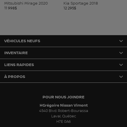
Mitsubishi Mirage 2020
Kia Sportage 2018
Ki
11 998
$
12 295
$
12
VÉHICULES NEUFS
INVENTAIRE
LIENS RAPIDES
À PROPOS
POUR NOUS JOINDRE
HGrégoire Nissan Vimont
4540 Blvd. Robert-Bourassa
Laval
,
Québec
H7E 0A6