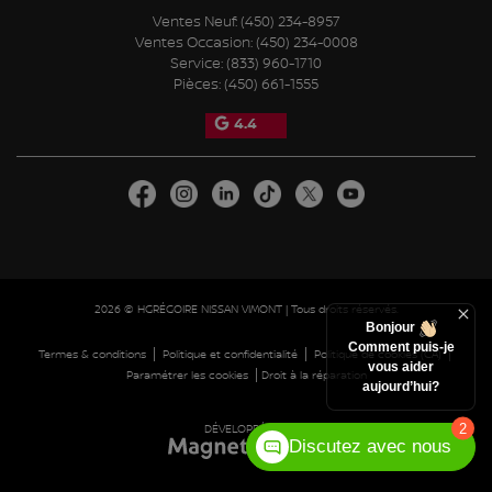
Ventes Neuf:
(450) 234-8957
Ventes Occasion:
(450) 234-0008
Service:
(833) 960-1710
Pièces:
(450) 661-1555
4.4
2026 © HGRÉGOIRE NISSAN VIMONT
| Tous droits réservés.
Bonjour
Comment puis-je
|
|
|
Termes & conditions
Politique et confidentialité
Politique de cookies (CA)
vous aider
|
Paramétrer les cookies
Droit à la réparation
aujourd’hui?
2
DÉVELOPPÉ PAR
Discutez avec nous