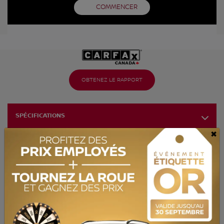
COMMENCER
OBTENEZ LE RAPPORT
SPÉCIFICATIONS
×
ANNÉE :
2023
ODOMÈTRE:
102 010 km
TRANSMISSION :
Automatique
MOTRICITÉ :
Traction avant
MOTEUR :
4 Cylindres