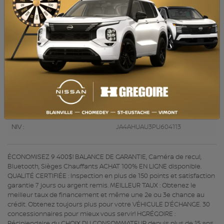
MOTEUR (L) :
2.0
CARBURANT :
Essence
COULEUR EXTÉRIEUR :
Blanc (W85)
PORTES :
5
COULEUR INTÉRIEUR:
Noir
PASSAGERS :
5
NUMÉRO DE STOCK :
721258
NIV :
JA4AHUAU3PU604113
ÉCONOMISEZ 9 400$! BALANCE DE GARANTIE, Caméra de recul,
Bluetooth, Sièges Chauffants ACHAT 100% EN LIGNE disponible.
QUALITÉ CERTIFIÉE : Inspection en plus de 150 points et satisfaction
garantie 7 jours ou argent remis. MEILLEUR TAUX : Obtenez le
meilleur taux de financement et même une 2e ou 3e chance au
crédit. Obtenez toujours plus pour votre VÉHICULE D’ÉCHANGE. 30
concessionnaires pour mieux vous servir! HGRÉGOIRE :
Récipiendaire du CHOIX DU CONSOMMATEUR depuis plus de 15 ans.