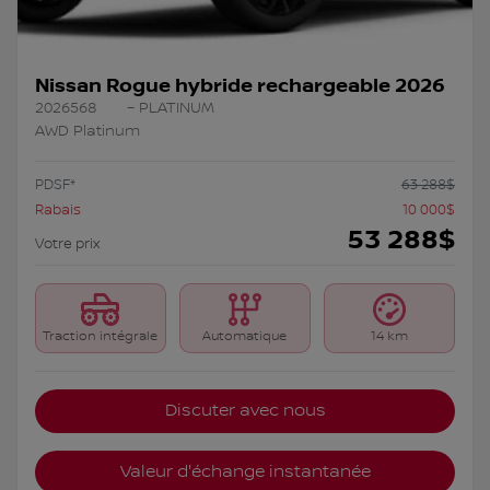
Nissan Rogue hybride rechargeable 2026
2026568
– PLATINUM
AWD Platinum
PDSF*
63 288
$
Rabais
10 000
$
53 288
$
Votre prix
Traction intégrale
Automatique
14 km
Discuter avec nous
Valeur d'échange instantanée