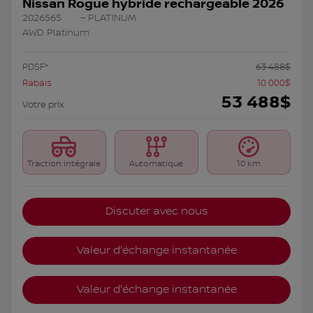
Nissan Rogue hybride rechargeable 2026
2026565
– PLATINUM
AWD Platinum
PDSF*
63 488
$
Rabais
10 000
$
53 488
$
Votre prix
Traction intégrale
Automatique
10 km
Discuter avec nous
Valeur d'échange instantanée
Valeur d'échange instantanée