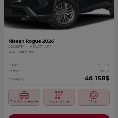
Nissan Rogue 2026
2026679
– PLATINUM
AWD Platinum
PDSF*
51 158
$
Rabais
5 000
$
46 158
$
Votre prix
Traction intégrale
Automatique
12 km