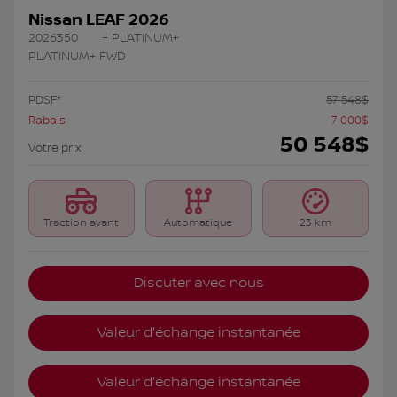
Nissan LEAF 2026
2026350
– PLATINUM+
PLATINUM+ FWD
PDSF*
57 548
$
Rabais
7 000
$
50 548
$
Votre prix
Traction avant
Automatique
23 km
Discuter avec nous
Valeur d'échange instantanée
Valeur d'échange instantanée