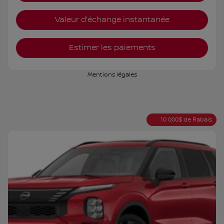
Valeur d'échange instantanée
Estimer les paiements
Mentions légales
10 000
$
de Rabais