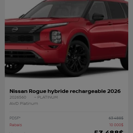
Nissan Rogue hybride rechargeable 2026
2026560
– PLATINUM
AWD Platinum
PDSF*
63 488
$
Rabais
10 000
$