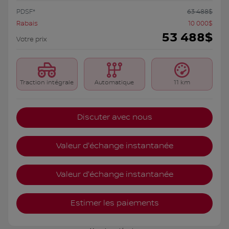
PDSF*
63 488
$
Rabais
10 000
$
53 488
$
Votre prix
Traction intégrale
Automatique
11 km
Discuter avec nous
Valeur d'échange instantanée
Valeur d'échange instantanée
Estimer les paiements