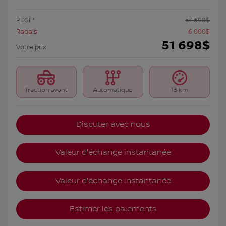
PDSF*
57 698
$
Rabais
6 000
$
51 698
$
Votre prix
Traction avant
Automatique
13 km
Discuter avec nous
Valeur d'échange instantanée
Valeur d'échange instantanée
Estimer les paiements