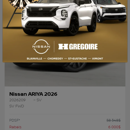
Précédent
Su
Nissan ARIYA 2026
2026209
– SV
SV FWD
PDSF*
58 348
$
Rabais
6 000
$