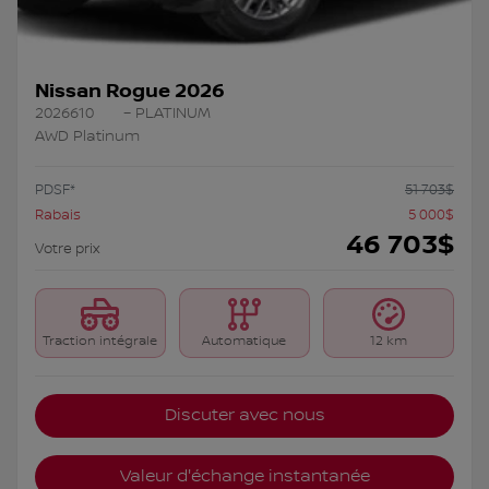
Nissan Rogue 2026
2026610
– PLATINUM
AWD Platinum
PDSF*
51 703
$
Rabais
5 000
$
46 703
$
Votre prix
Traction intégrale
Automatique
12 km
Discuter avec nous
Valeur d'échange instantanée