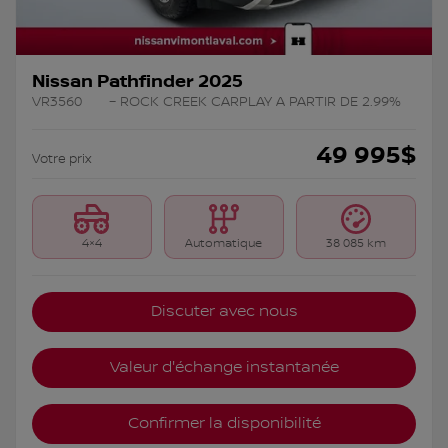
Nissan Pathfinder 2025
VR3560
– ROCK CREEK CARPLAY A PARTIR DE 2.99%
49 995
$
Votre prix
4×4
Automatique
38 085 km
Discuter avec nous
Valeur d'échange instantanée
Confirmer la disponibilité