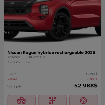
Nissan Rogue hybride rechargeable 2026
2026574
– PLATINUM
AWD Platinum
PDSF*
62 988
$
Rabais
10 000
$
52 988
$
Votre prix