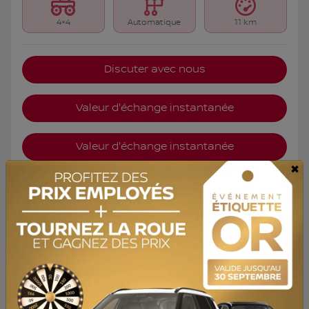
4×4
Automatique
11 km
Discuter avec nous
Valeur d'échange instantanée
Valeur d'échange instantanée
×
Estimer les paiements
Mentions légales
6 000
$
de Rabais