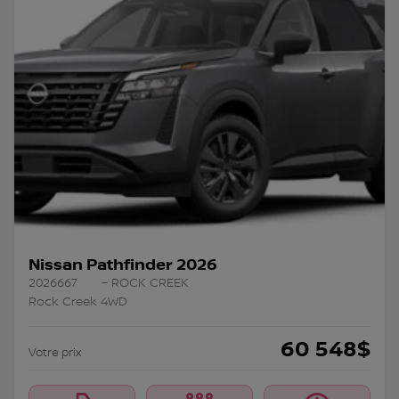
Nissan Pathfinder 2026
2026667
– ROCK CREEK
Rock Creek 4WD
60 548
$
Votre prix