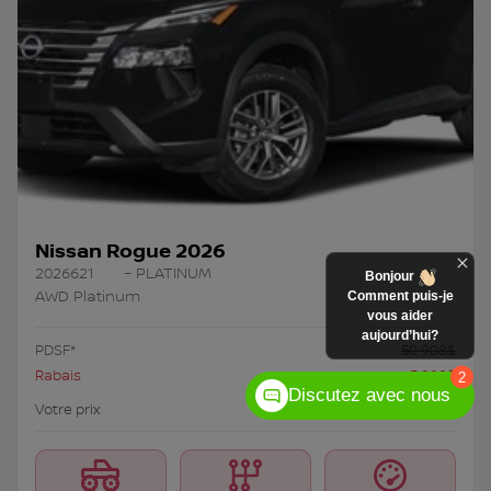
Nissan Rogue 2026
2026621
– PLATINUM
Bonjour
AWD Platinum
Comment puis-je
vous aider
aujourd’hui?
PDSF*
50 908
$
Rabais
5 000
$
2
Discutez avec nous
45 908
$
Votre prix