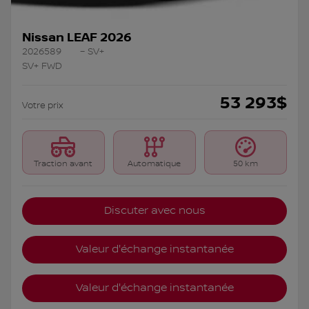
Nissan LEAF 2026
2026589
– SV+
SV+ FWD
53 293
$
Votre prix
Traction avant
Automatique
50 km
Discuter avec nous
Valeur d'échange instantanée
Valeur d'échange instantanée