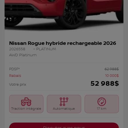
Nissan Rogue hybride rechargeable 2026
2026558
– PLATINUM
AWD Platinum
PDSF*
62 988
$
Rabais
10 000
$
52 988
$
Votre prix
Traction intégrale
Automatique
17 km