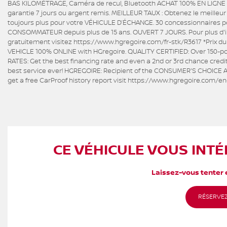
BAS KILOMÉTRAGE, Caméra de recul, Bluetooth ACHAT 100% EN LIGNE dis
garantie 7 jours ou argent remis. MEILLEUR TAUX : Obtenez le meille
toujours plus pour votre VÉHICULE D’ÉCHANGE. 30 concessionnaires p
CONSOMMATEUR depuis plus de 15 ans. OUVERT 7 JOURS. Pour plus d'info
gratuitement visitez https://www.hgregoire.com/fr-stk/R3617 *Prix 
VEHICLE 100% ONLINE with HGregoire. QUALITY CERTIFIED: Over 150-po
RATES: Get the best financing rate and even a 2nd or 3rd chance credi
best service ever! HGREGOIRE: Recipient of the CONSUMER'S CHOICE AW
get a free CarProof history report visit https://www.hgregoire.com/en
CE VÉHICULE VOUS INTÉ
Laissez-vous tenter e
RÉSERVEZ