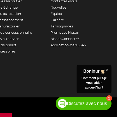
 essai routier
Contactez-nous
tre échange
Nouvelles
 ou location
Équipe
 financement
Carrière
anufacturier
Témoignages
 du concessionnaire
Promesse Nissan
 au service
NissanConnectᴹᴰ
de pneus
Application MaNISSAN
ccessoires
Bonjour
Comment puis-je
vous aider
aujourd’hui?
2
Discutez avec nous