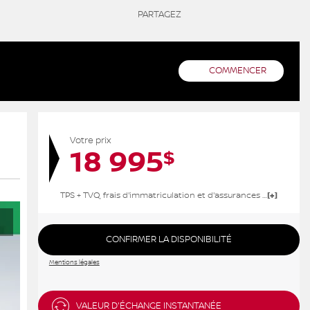
PARTAGEZ
COMMENCER
Votre prix
18 995
$
TPS + TVQ, frais d'immatriculation et d'assurances non inclus.
CONFIRMER LA DISPONIBILITÉ
Mentions légales
VALEUR D'ÉCHANGE INSTANTANÉE