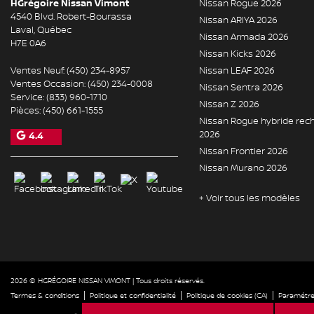
HGrégoire Nissan Vimont
Nissan Rogue 2026
4540 Blvd. Robert-Bourassa
Nissan ARIYA 2026
Laval
,
Québec
Nissan Armada 2026
H7E 0A6
Nissan Kicks 2026
Ventes Neuf:
(450) 234-8957
Nissan LEAF 2026
Ventes Occasion:
(450) 234-0008
Nissan Sentra 2026
Service:
(833) 960-1710
Nissan Z 2026
Pièces:
(450) 661-1555
Nissan Rogue hybride rec
2026
4.4
Nissan Frontier 2026
Nissan Murano 2026
+ Voir tous les modèles
2026 © HGRÉGOIRE NISSAN VIMONT
| Tous droits réservés.
|
|
|
Termes & conditions
Politique et confidentialité
Politique de cookies (CA)
Paramétrer