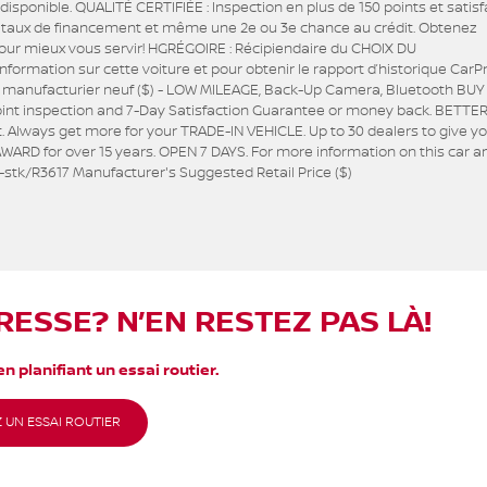
ponible. QUALITÉ CERTIFIÉE : Inspection en plus de 150 points et satisf
ur taux de financement et même une 2e ou 3e chance au crédit. Obtenez
our mieux vous servir! HGRÉGOIRE : Récipiendaire du CHOIX DU
rmation sur cette voiture et pour obtenir le rapport d’historique CarP
du manufacturier neuf ($) - LOW MILEAGE, Back-Up Camera, Bluetooth BU
int inspection and 7-Day Satisfaction Guarantee or money back. BETTE
t. Always get more for your TRADE-IN VEHICLE. Up to 30 dealers to give y
ARD for over 15 years. OPEN 7 DAYS. For more information on this car a
-stk/R3617 Manufacturer's Suggested Retail Price ($)
RESSE? N’EN RESTEZ PAS LÀ!
n planifiant un essai routier.
 UN ESSAI ROUTIER