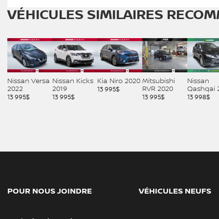
VÉHICULES SIMILAIRES
RECOM
Nissan Versa
Nissan Kicks
Kia Niro 2020
Mitsubishi
Nissan
2022
2019
RVR 2020
Qashqai 
13 995
$
13 995
$
13 995
$
13 995
$
13 998
$
POUR NOUS JOINDRE
VÉHICULES NEUFS