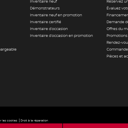
Inventaire neuf
Réservez un
Démonstrateurs
Évaluez vo
Inventaire neuf en promotion
Financement
Inventaire certifié
Demande de
Inventaire d’occasion
Offres du m
Inventaire d’occasion en promotion
Promotions
Rendez-vous
hargeable
Commande 
Pièces et a
|
 les cookies
Droit à la réparation