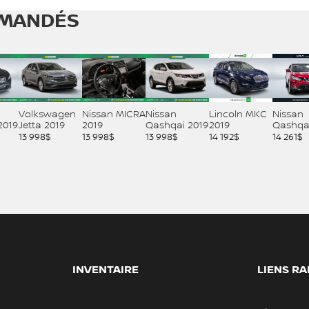
MANDÉS
Volkswagen
Nissan MICRA
Nissan
Lincoln MKC
Nissan
2019
Jetta 2019
2019
Qashqai 2019
2019
Qashqai
13 998
$
13 998
$
13 998
$
14 192
$
14 261
$
INVENTAIRE
LIENS RA