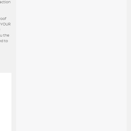
action
roof
Y YOUR
R
ou the
nd to