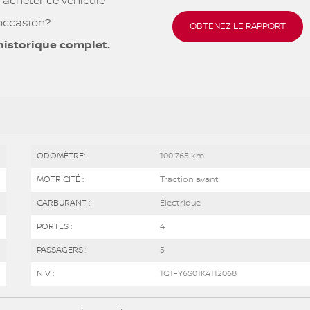
 acheter ce véhicule
occasion?
OBTENEZ LE RAPPORT
historique complet.
ODOMÈTRE:
100 765 km
MOTRICITÉ :
Traction avant
CARBURANT :
Électrique
PORTES :
4
PASSAGERS :
5
NIV :
1G1FY6S01K4112068